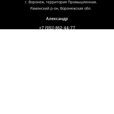
г. Воронеж, территория Промышленная,
Рамонский р-он, Воронежская обл.
Александр
+7 (951) 862-44-77
Александр
+7 (952) 956-69-47
Игорь
ВЫКУП АВТО
Правила использования сайта