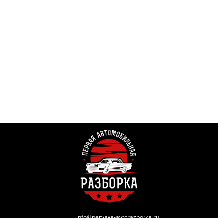
info@pervaya-avtorazborka.ru