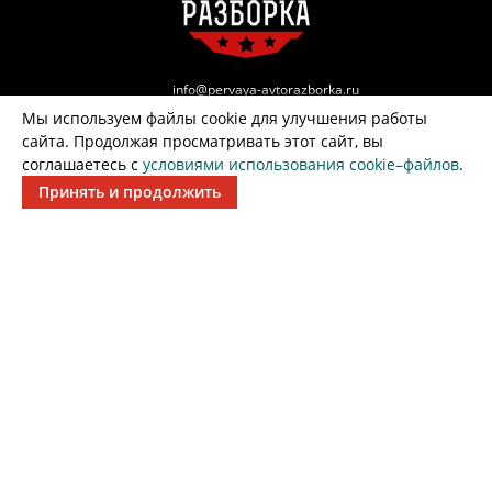
info@pervaya-avtorazborka.ru
Мы используем файлы cookie для улучшения работы
г. Воронеж, Советский р-н, ул. Большая 1Д
сайта. Продолжая просматривать этот сайт, вы
соглашаетесь с
условиями использования cookie–файлов
.
г. Воронеж, территория Промышленная,
Принять и продолжить
Рамонский р-он, Воронежская обл.
Александр
+7 (951) 862-44-77
Александр
+7 (952) 956-69-47
Игорь
ВЫКУП АВТО