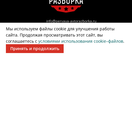
info@pervaya-avtorazborka.ru
Мы используем файлы cookie для улучшения работы
г. Воронеж, Советский р-н, ул. Большая 1Д
сайта. Продолжая просматривать этот сайт, вы
соглашаетесь с
условиями использования cookie–файлов
.
г. Воронеж, территория Промышленная,
Принять и продолжить
Рамонский р-он, Воронежская обл.
Александр
+7 (951) 862-44-77
Александр
+7 (952) 956-69-47
Игорь
ВЫКУП АВТО