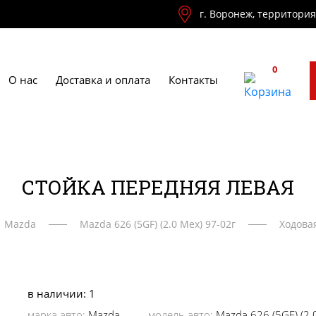
г. Воронеж, территори
0
О нас
Доставка и оплата
Контакты
СТОЙКА ПЕРЕДНЯЯ ЛЕВАЯ
Mazda
Mazda 626 (5GF) (2.0 Мех) 97-02г
Ходова
в наличии: 1
марка авто:
Mazda
модель авто:
Mazda 626 (5GF) (2.