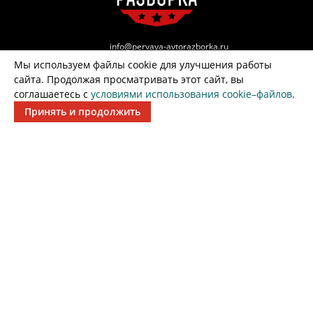
info@pervaya-avtorazborka.ru
Мы используем файлы cookie для улучшения работы
г. Воронеж, Советский р-н, ул. Большая 1Д
сайта. Продолжая просматривать этот сайт, вы
соглашаетесь с
условиями использования cookie–файлов
.
г. Воронеж, территория Промышленная,
Принять и продолжить
Рамонский р-он, Воронежская обл.
Александр
+7 (951) 862-44-77
Александр
+7 (952) 956-69-47
Игорь
ВЫКУП АВТО