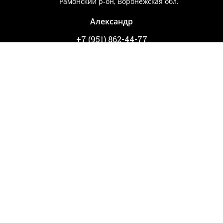
Рамонский р-он, Воронежская обл.
Александр
+7 (951) 862-44-77
Александр
+7 (952) 956-69-47
Игорь
ВЫКУП АВТО
Правила использования сайта
Copyright © ПЕРВАЯ
Политика в отношении обработки
АВТОМОБИЛЬНАЯ РАЗБОРКА