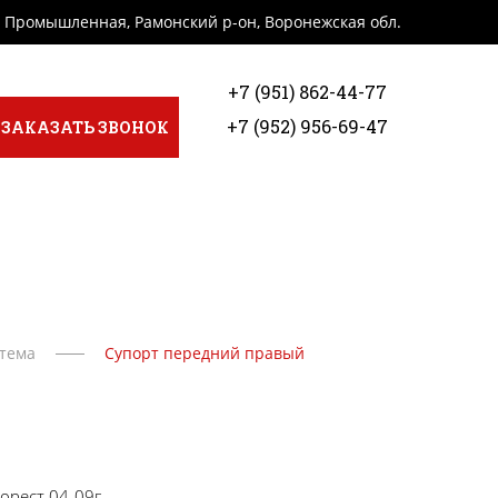
я Промышленная, Рамонский р-он, Воронежская обл.
+7 (951) 862-44-77
+7 (952) 956-69-47
ЗАКАЗАТЬ ЗВОНОК
стема
Супорт передний правый
Дорест 04-09г